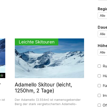
Regi
Daue
Leichte Skitouren
Höhe
Ru
Hü
r
Adamello Skitour (leicht,
Für
1250hm, 2 Tage)
Im
 ist
Der Adamello (3.554m) ist namensgebender
Berg der stark vergletscherten Adamello-
Öff