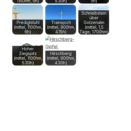
1150hm, 5h)
5:30h)
5h)
Schneibstein
über
Predigtstuhl
Trainsjoch
Gotzenalm
(mittel, 1100hm,
(mittel, 900hm,
(mittel, 1,5
6h)
4:15h)
Tage, 1700hm)
Hoher
Ziegspitz
Hirschberg
(mittel, 1100hm,
(mittel, 900hm,
5:30h)
4:30h)