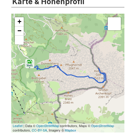
Karte & Höhenprofil
+
−
Leaflet
| Data ©
OpenStreetMap
contributors, Maps ©
OpenStreetMap
contributors,
CC-BY-SA
, Imagery ©
Mapbox