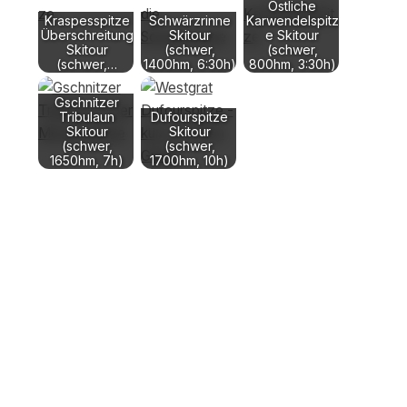
Östliche
Kraspesspitze
Schwärzrinne
Karwendelspitz
Überschreitung
Skitour
e Skitour
Skitour
(schwer,
(schwer,
(schwer,…
1400hm, 6:30h)
800hm, 3:30h)
Gschnitzer
Tribulaun
Dufourspitze
Skitour
Skitour
(schwer,
(schwer,
1650hm, 7h)
1700hm, 10h)