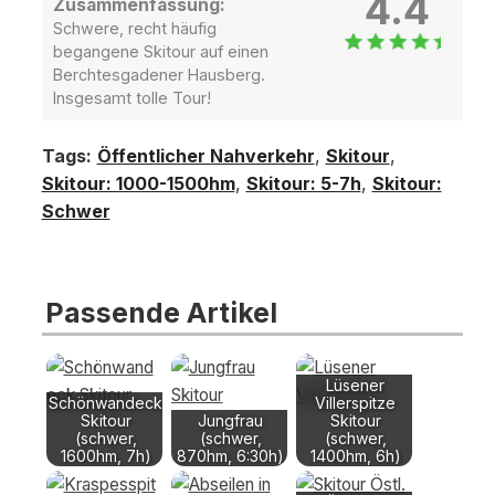
4.4
Zusammenfassung:
Schwere, recht häufig
begangene Skitour auf einen
Berchtesgadener Hausberg.
Insgesamt tolle Tour!
Tags:
Öffentlicher Nahverkehr
,
Skitour
,
Skitour: 1000-1500hm
,
Skitour: 5-7h
,
Skitour:
Schwer
Passende Artikel
Lüsener
Schönwandeck
Villerspitze
Skitour
Jungfrau
Skitour
(schwer,
(schwer,
(schwer,
1600hm, 7h)
870hm, 6:30h)
1400hm, 6h)