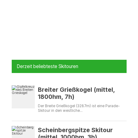
Derzeit beliebteste Skitouren