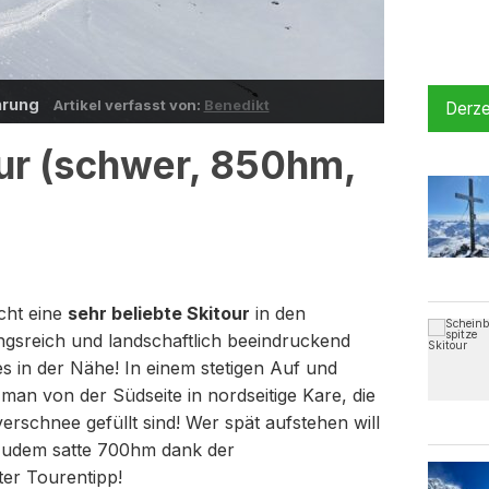
fahrung
Artikel verfasst von:
Benedikt
Derze
our (schwer, 850hm,
cht eine
sehr beliebte Skitour
in den
gsreich und landschaftlich beeindruckend
s in der Nähe! In einem stetigen Auf und
 man von der Südseite in nordseitige Kare, die
verschnee gefüllt sind! Wer spät aufstehen will
h zudem satte 700hm dank der
ter Tourentipp!