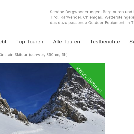
Schöne Bergwanderungen, Bergtouren und Kl
Tirol, Karwendel, Chiemgau, Wettersteingeb
das dazu passende Outdoor-Equipment im Tes
ebt
Top Touren
Alle Touren
Testberichte
S
ünstein Skitour (schwer, 850hm, 5h)
Mittlere Skitouren