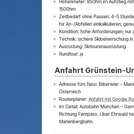
Höhenmeter: 850hm im Aufstieg mit L
1500hm
Zeitbedarf ohne Pausen: 4-5 Stunden
für An-/Abfellen einkalkulieren; genu
Kondition: hohe Anforderungen; nur
Technik: sichere Skibeherrschung in 
Ausrüstung: Skitourenausrüstung
Rundtour: ja
Anfahrt Grünstein-
Adresse fürs Navi: Biberwier – Mar
Österreich
Routenplaner:
Anfahrt mit Google Ro
Im Detail: Autobahn München – Garm
Richtung Fernpass. Über Ehrwald nac
Marienbergbahn.