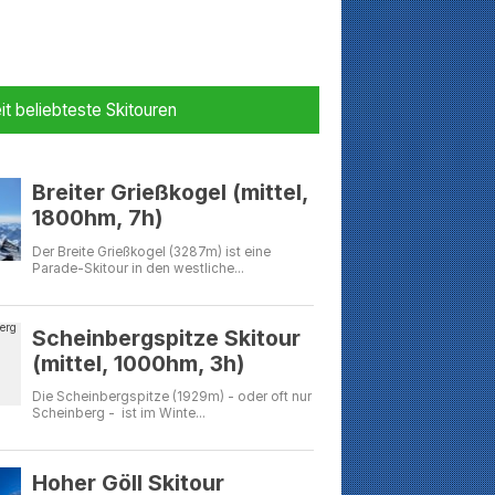
it beliebteste Skitouren