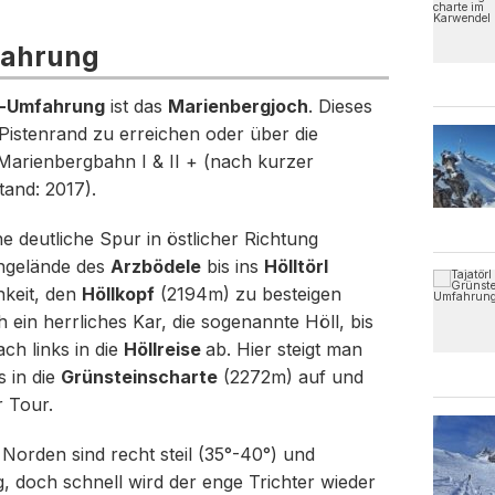
fahrung
n-Umfahrung
ist das
Marienbergjoch
. Dieses
Pistenrand zu erreichen oder über die
Marienbergbahn I & II + (nach kurzer
tand: 2017).
e deutliche Spur in östlicher Richtung
ngelände des
Arzbödele
bis ins
Hölltörl
hkeit, den
Höllkopf
(2194m) zu besteigen
 ein herrliches Kar, die sogenannte Höll, bis
ch links in die
Höllreise
ab. Hier steigt man
s in die
Grünsteinscharte
(2272m) auf und
r Tour.
Norden sind recht steil (35°-40°) und
 doch schnell wird der enge Trichter wieder