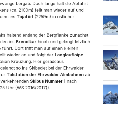
chwünge bergab. Doch lange hält die Abfahrt
kens (ca. 2100m) fellt man wieder auf und
quem ins
Tajatörl
(2259m) in östlicher
inks haltend entlang der Bergflanke zunächst
rden ins
Brendlkar
hinab und gelangt letztlich
führt. Dort trifft man auf einen kleinen
fellt wieder an und folgt der
Langlaufloipe
großen Kreuzung. Hier geradeaus
elangt so ins Skibegiet bei der Ehrwalder
 zur
Talstation der Ehrwalder Almbahnen
ab
h verkehrenden
Skibus Nummer 1
nach
:25 Uhr (WS 2016/2017)).