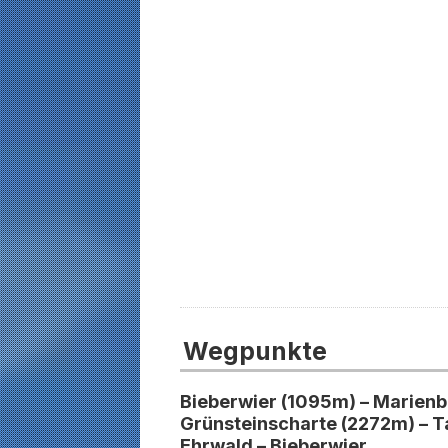
Wegpunkte
Bieberwier (1095m) – Marienbe
Grünsteinscharte (2272m) – Ta
Ehrwald – Bieberwier