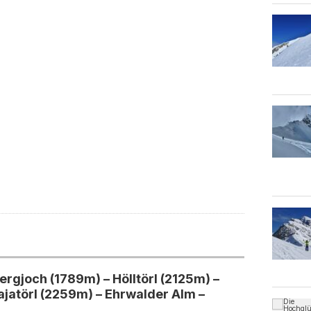
rgjoch (1789m) – Hölltörl (2125m) –
jatörl (2259m) – Ehrwalder Alm –