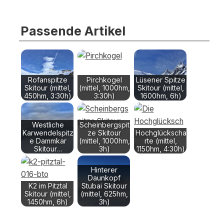
Passende Artikel
Rofanspitze
Pirchkogel
Lüsener Spitze
Skitour (mittel,
(mittel, 1000hm,
Skitour (mittel,
450hm, 3:30h)
3:30h)
1600hm, 6h)
Westliche
Scheinbergspit
Karwendelspitz
ze Skitour
Hochglückscha
e Dammkar
(mittel, 1000hm,
rte (mittel,
Skitour…
3h)
1150hm, 4:30h)
Hinterer
Daunkopf
K2 im Pitztal
Stubai Skitour
Skitour (mittel,
(mittel, 625hm,
1450hm, 6h)
3h)