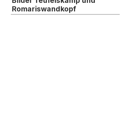
Bilder Teufelskamp und
Romariswandkopf