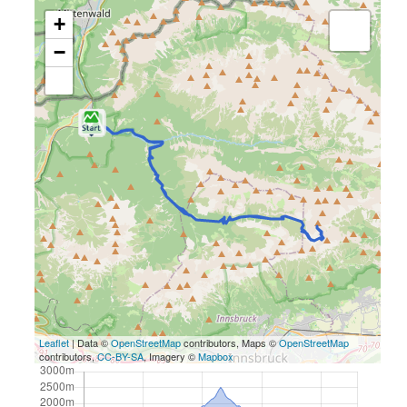
+
−
Leaflet
| Data ©
OpenStreetMap
contributors, Maps ©
OpenStreetMap
contributors,
CC-BY-SA
, Imagery ©
Mapbox