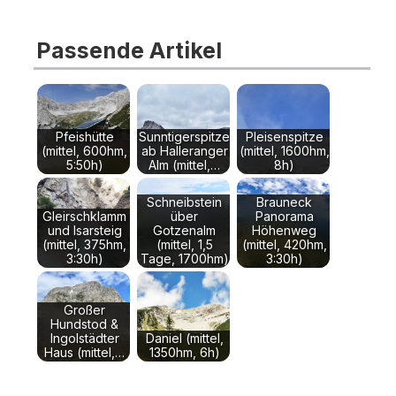
Passende Artikel
Pfeishütte
Sunntigerspitze
Pleisenspitze
(mittel, 600hm,
ab Halleranger
(mittel, 1600hm,
5:50h)
Alm (mittel,…
8h)
Schneibstein
Brauneck
Gleirschklamm
über
Panorama
und Isarsteig
Gotzenalm
Höhenweg
(mittel, 375hm,
(mittel, 1,5
(mittel, 420hm,
3:30h)
Tage, 1700hm)
3:30h)
Großer
Hundstod &
Ingolstädter
Daniel (mittel,
Haus (mittel,…
1350hm, 6h)