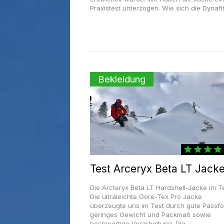
Praxistest unterzogen. Wie sich die Dynafit.
Bekleidung
Test Arceryx Beta LT Jacke
Die Arcteryx Beta LT Hardshell-Jacke im Te
Die ultraleichte Gore-Tex Pro Jacke
überzeugte uns im Test durch gute Passfo
geringes Gewicht und Packmaß sowie
hochwertige Verarbeitung. Die...