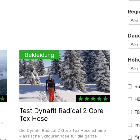
Regi
Daue
Bekleidung
Höhe
Ru
Hü
Test Dynafit Radical 2 Gore
Für
Tex Hose
ne
Im
Die Dynafit Radical 2 Gore Tex Hose ist eine
klassische Skitourenhose für die ganze
Öff
nem