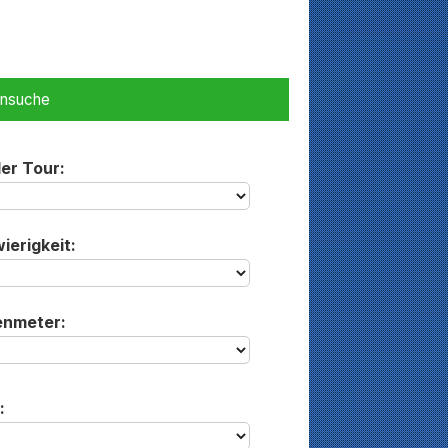
ensuche
der Tour:
ierigkeit:
enmeter:
: