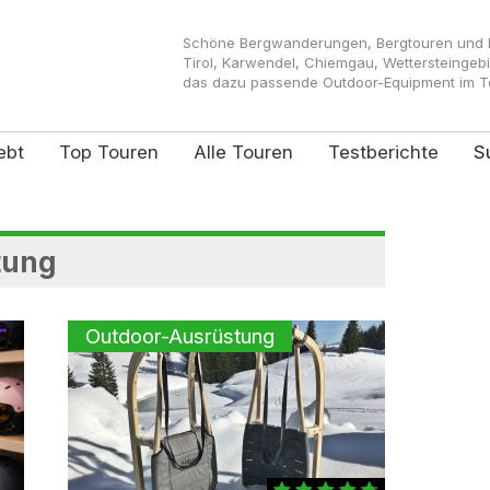
Schöne Bergwanderungen, Bergtouren und Kl
Tirol, Karwendel, Chiemgau, Wettersteingeb
das dazu passende Outdoor-Equipment im Tes
ebt
Top Touren
Alle Touren
Testberichte
S
tung
Outdoor-Ausrüstung