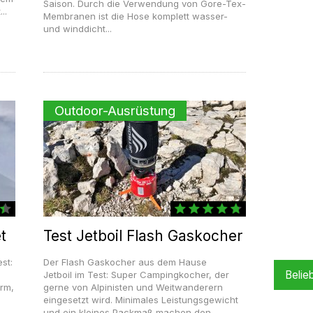
Saison. Durch die Verwendung von Gore-Tex-
..
Membranen ist die Hose komplett wasser-
und winddicht...
Outdoor-Ausrüstung
t
Test Jetboil Flash Gaskocher
st:
Der Flash Gaskocher aus dem Hause
Belie
Jetboil im Test: Super Campingkocher, der
rm,
gerne von Alpinisten und Weitwanderern
eingesetzt wird. Minimales Leistungsgewicht
und ein kleines Packmaß machen den