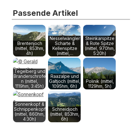
Passende Artikel
Nesselwängler
Steinkarspitze
Brentenjoch
Scharte &
& Rote Spitze
(mittel, 853hm,
Kellenspitze
(mittel, 970hm,
4h)
(mittel,…
5:20h)
Tegelberg und
Branderschrofe
Raazalpe und
n (mittel,
Galtjoch (mittel,
Polinik (mittel,
1119hm, 3:45h)
1095hm, 6h)
1129hm, 5h)
Sonnenkopf &
Schnippenkopf
Schneidjoch
(mittel, 860hm,
(mittel, 853hm,
4:30h)
6h)