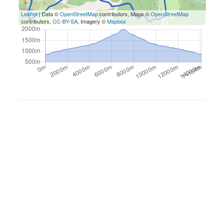
Leaflet
| Data ©
OpenStreetMap
contributors, Maps ©
OpenStreetMap
contributors,
CC-BY-SA
, Imagery ©
Mapbox