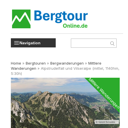
Navigation
Home
»
Bergtouren
»
Bergwanderungen
»
Mittlere
Wanderungen
»
Alpstrudelfall und Vilseralpe (mittel, 1140hm,
5:30h)
Mittlere Wanderungen