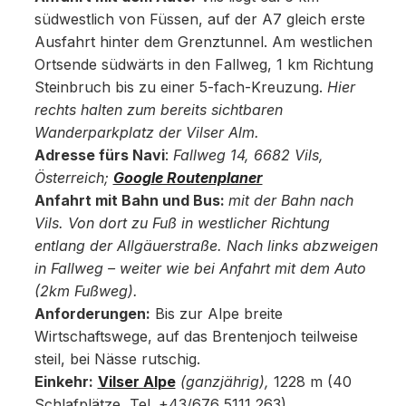
südwestlich von Füssen, auf der A7 gleich erste
Ausfahrt hinter dem Grenztunnel. Am westlichen
Ortsende südwärts in den Fallweg, 1 km Richtung
Steinbruch bis zu einer 5-fach-Kreuzung.
Hier
rechts halten zum bereits sichtbaren
Wanderparkplatz der Vilser Alm.
Adresse fürs Navi
:
Fallweg 14, 6682 Vils,
Österreich;
Google Routenplaner
Anfahrt mit Bahn und Bus:
mit der Bahn nach
Vils. Von dort zu Fuß in westlicher Richtung
entlang der Allgäuerstraße. Nach links abzweigen
in Fallweg – weiter wie bei Anfahrt mit dem Auto
(2km Fußweg).
Anforderungen:
Bis zur Alpe breite
Wirtschaftswege, auf das Brentenjoch teilweise
steil, bei Nässe rutschig.
Einkehr:
Vilser Alpe
(ganzjährig),
1228 m (40
Schlafplätze, Tel. +43/676 5111 263)