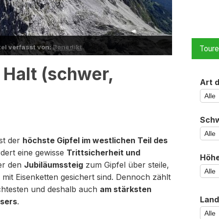
kel verfasst von:
Benedikt
Tour
 Halt (schwer,
Art 
Schw
st der
höchste Gipfel im westlichen Teil des
rdert eine gewisse
Trittsicherheit und
Höh
er den
Jubiläumssteig
zum Gipfel über steile,
e mit Eisenketten gesichert sind. Dennoch zählt
ichtesten und deshalb auch
am stärksten
Land
isers
.