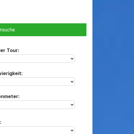
ensuche
der Tour:
ierigkeit:
enmeter:
: