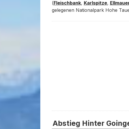
(
Fleischbank
,
Karlspitze
,
Ellmauer
gelegenen Nationalpark Hohe Tau
Abstieg Hinter Goinge