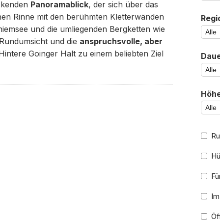
uckenden
Panoramablick
, der sich über das
rnen Rinne mit den berühmten Kletterwänden
Regi
Chiemsee und die umliegenden Bergketten wie
 Rundumsicht und die
anspruchsvolle, aber
intere Goinger Halt zu einem beliebten Ziel
Daue
Höhe
Ru
Hü
Für
Im
Öff