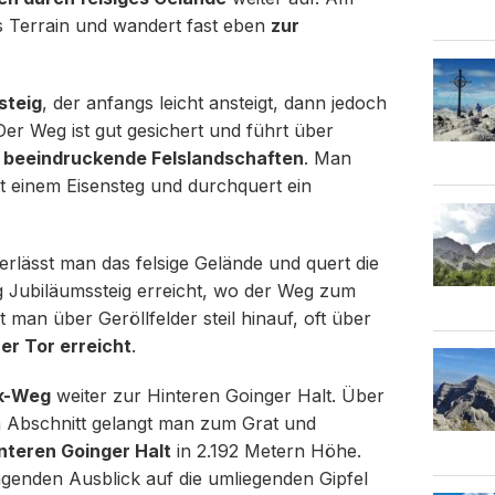
s Terrain und wandert fast eben
zur
steig
, der anfangs leicht ansteigt, dann jedoch
. Der Weg ist gut gesichert und führt über
h
beeindruckende Felslandschaften
. Man
it einem Eisensteg und durchquert ein
rlässt man das felsige Gelände und quert die
g Jubiläumssteig erreicht, wo der Weg zum
t man über Geröllfelder steil hinauf, oft über
er Tor erreicht
.
ck-Weg
weiter zur Hinteren Goinger Halt. Über
n Abschnitt gelangt man zum Grat und
nteren Goinger Halt
in 2.192 Metern Höhe.
genden Ausblick auf die umliegenden Gipfel