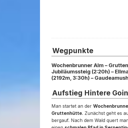
Wegpunkte
Wochenbrunner Alm – Gruttenh
Jubiläumssteig (2:20h) – Ellma
(2192m, 3:30h) – Gaudeamush
Aufstieg Hintere Goi
Man startet an der
Wochenbrunne
Gruttenhütte
. Zunächst geht es a
bergauf. Nach dem Wald quert man 
einen
schmalen Pfad in Serpentin