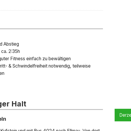
d Abstieg
 ca. 2:35h
guter Fitness einfach zu bewältigen
itt- & Schwindelfreiheit notwendig, teilweise
ten
ger Halt
Derze
eln
ufstein und mit Bus 4024 nach Ellmau. Von dort