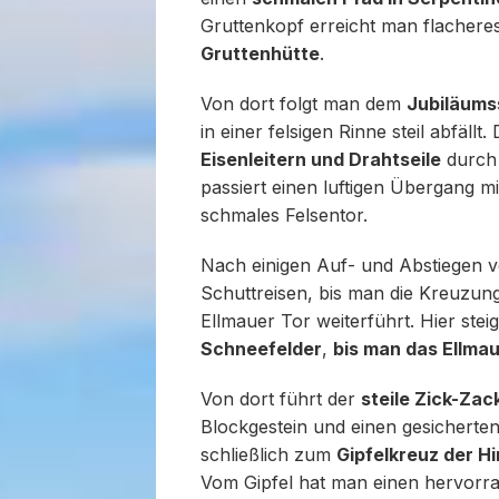
Gruttenkopf erreicht man flachere
Gruttenhütte
.
Von dort folgt man dem
Jubiläums
in einer felsigen Rinne steil abfällt
Eisenleitern und Drahtseile
durc
passiert einen luftigen Übergang m
schmales Felsentor.
Nach einigen Auf- und Abstiegen ve
Schuttreisen, bis man die Kreuzun
Ellmauer Tor weiterführt. Hier steig
Schneefelder
,
bis man das Ellmau
Von dort führt der
steile Zick-Za
Blockgestein und einen gesicherte
schließlich zum
Gipfelkreuz der Hi
Vom Gipfel hat man einen hervorra