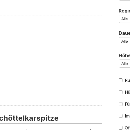
Regi
Daue
Höhe
Ru
Hü
Für
Im
höttelkarspitze
Öff