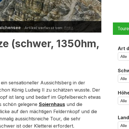
 Walchensee
Artikel verfasst von:
Fritz
Tour
tze (schwer, 1350hm,
Art 
Schw
 ein sensationeller Aussichtsberg in der
hon König Ludwig II zu schätzen wusste. Der
Höh
pf ist lang und bedarf im Gipfelbereich etwas
das schön gelegene
Soiernhaus
und die
 Blicke auf den mächtigen Feldernkopf und die
Land
inmalig aussichtsreiche Tour, die sehr
chwer ist oder Kletterei erfordert.