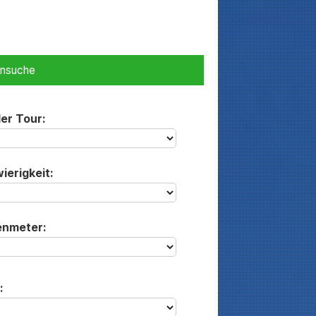
ensuche
der Tour:
ierigkeit:
enmeter:
: