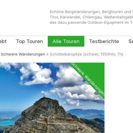
Schöne Bergwanderungen, Bergtouren und Kl
Tirol, Karwendel, Chiemgau, Wettersteingeb
das dazu passende Outdoor-Equipment im Tes
ebt
Top Touren
Alle Touren
Testberichte
S
»
Schwere Wanderungen
»
Schöttelkarspitze (schwer, 1350hm, 7h)
Schwere Wanderungen