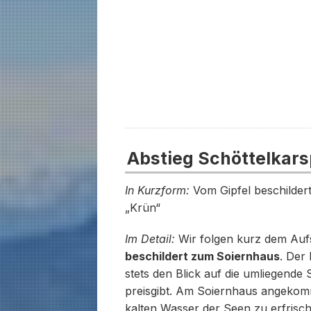
Abstieg Schöttelkars
In Kurzform:
Vom Gipfel beschilder
„Krün“
Im Detail:
Wir folgen kurz dem Aufs
beschildert zum Soiernhaus
. Der
stets den Blick auf die umliegende
preisgibt. Am Soiernhaus angekomm
kalten Wasser der Seen zu erfrisch