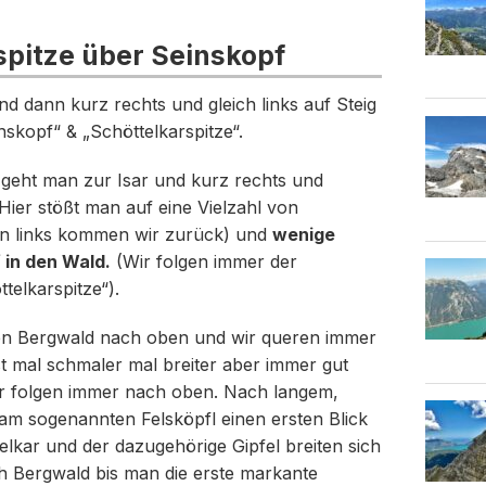
spitze über Seinskopf
d dann kurz rechts und gleich links auf Steig
skopf“ & „Schöttelkarspitze“.
geht man zur Isar und kurz rechts und
ier stößt man auf eine Vielzahl von
n links kommen wir zurück) und
wenige
 in den Wald.
(Wir folgen immer der
telkarspitze“).
h den Bergwald nach oben und wir queren immer
t mal schmaler mal breiter aber immer gut
ir folgen immer nach oben. Nach langem,
am sogenannten Felsköpfl einen ersten Blick
telkar und der dazugehörige Gipfel breiten sich
ch Bergwald bis man die erste markante