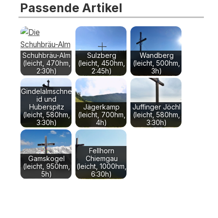
Passende Artikel
Schuhbräu-Alm
Sulzberg
Wandberg
(leicht, 470hm,
(leicht, 450hm,
(leicht, 500hm,
2:30h)
2:45h)
3h)
Gindelalmschne
id und
Huberspitz
Jägerkamp
Juffinger Jöchl
(leicht, 580hm,
(leicht, 700hm,
(leicht, 580hm,
3:30h)
4h)
3:30h)
Fellhorn
Gamskogel
Chiemgau
(leicht, 950hm,
(leicht, 1000hm,
5h)
6:30h)