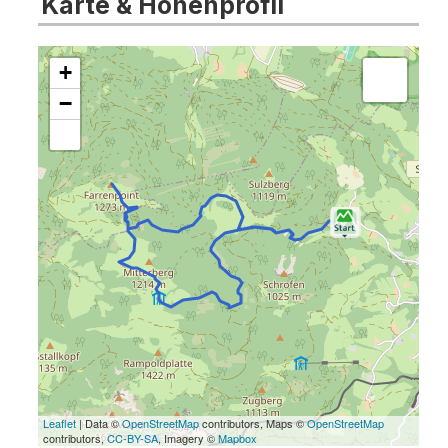
Karte & Höhenprofil
+
−
Leaflet
| Data ©
OpenStreetMap
contributors, Maps ©
OpenStreetMap
contributors,
CC-BY-SA
, Imagery ©
Mapbox