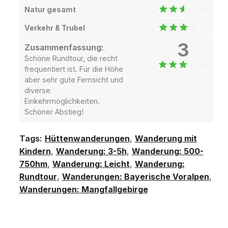
Natur gesamt
Verkehr & Trubel
3
Zusammenfassung:
Schöne Rundtour, die recht
frequentiert ist. Für die Höhe
aber sehr gute Fernsicht und
diverse
Einkehrmöglichkeiten.
Schöner Abstieg!
Tags:
Hüttenwanderungen
,
Wanderung mit
Kindern
,
Wanderung: 3-5h
,
Wanderung: 500-
750hm
,
Wanderung: Leicht
,
Wanderung:
Rundtour
,
Wanderungen: Bayerische Voralpen
,
Wanderungen: Mangfallgebirge