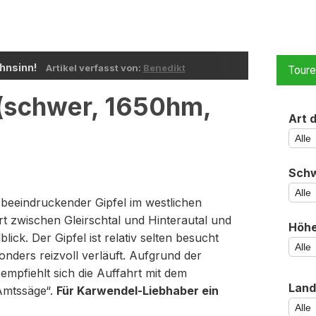
Wahnsinn!
Artikel verfasst von:
Benedikt
Tour
 (schwer, 1650hm,
Art 
Schw
n beeindruckender Gipfel im westlichen
t zwischen Gleirschtal und Hinterautal und
Höh
ick. Der Gipfel ist relativ selten besucht
onders reizvoll verläuft. Aufgrund der
mpfiehlt sich die Auffahrt mit dem
Land
Amtssäge“.
Für Karwendel-Liebhaber ein