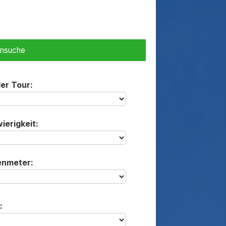
ensuche
der Tour:
ierigkeit:
enmeter:
: