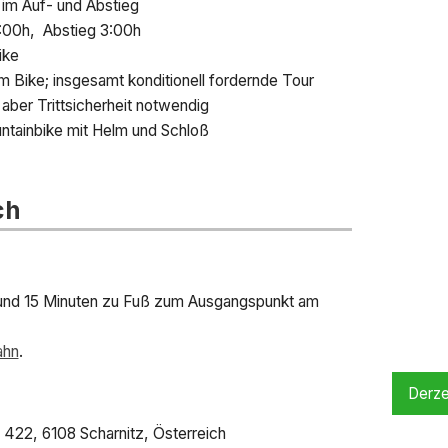
im Auf- und Abstieg
:00h, Abstieg 3:00h
ike
dem Bike; insgesamt konditionell fordernde Tour
, aber Trittsicherheit notwendig
ntainbike mit Helm und Schloß
ch
 rund 15 Minuten zu Fuß zum Ausgangspunkt am
ahn
.
Derze
e 422, 6108 Scharnitz, Österreich