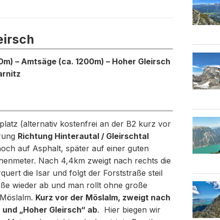
irsch
0m) – Amtsäge (ca. 1200m) – Hoher Gleirsch
rnitz
atz (alternativ kostenfrei an der B2 kurz vor
erung
Richtung Hinterautal / Gleirschtal
noch auf Asphalt, später auf einer guten
henmeter. Nach 4,4km zweigt nach rechts die
uert die Isar und folgt der Forststraße steil
aße wieder ab und man rollt ohne große
 Möslalm.
Kurz vor der Möslalm, zweigt nach
 und „Hoher Gleirsch“ ab
. Hier biegen wir