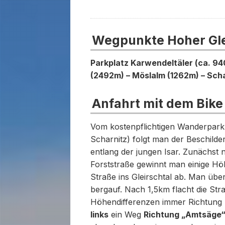
Wegpunkte Hoher Gle
Parkplatz Karwendeltäler (ca. 94
(2492m) – Möslalm (1262m) – Scha
Anfahrt mit dem Bike
Vom kostenpflichtigen Wanderparkpl
Scharnitz) folgt man der Beschild
entlang der jungen Isar. Zunächst 
Forststraße gewinnt man einige Hö
Straße ins Gleirschtal ab. Man überq
bergauf. Nach 1,5km flacht die Str
Höhendifferenzen immer Richtung
links
ein Weg
Richtung „Amtsäge“