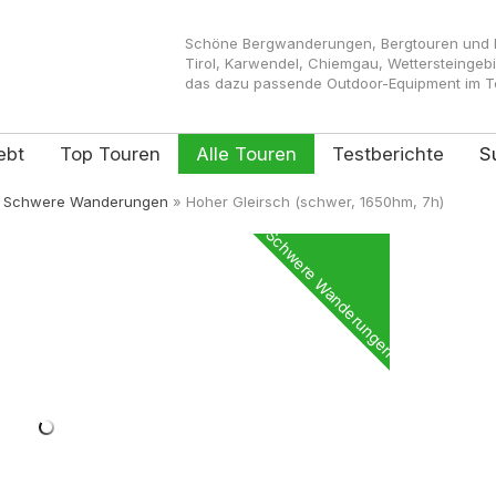
Schöne Bergwanderungen, Bergtouren und Kl
Tirol, Karwendel, Chiemgau, Wettersteingeb
das dazu passende Outdoor-Equipment im Tes
ebt
Top Touren
Alle Touren
Testberichte
S
»
Schwere Wanderungen
»
Hoher Gleirsch (schwer, 1650hm, 7h)
Schwere Wanderungen