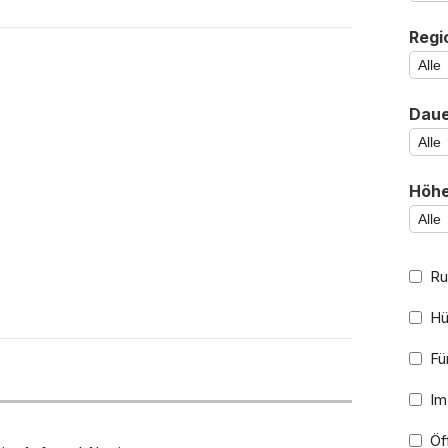
Regi
Daue
Höhe
Ru
Hü
Für
Im
Öff