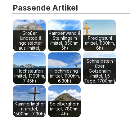
Passende Artikel
Großer
Kampenwand &
Hundstod &
Steinlingalm
Predigtstuhl
Ingolstädter
(mittel, 850hm,
(mittel, 1100hm,
Haus (mittel,…
5h)
6h)
Schneibstein
über
Hochstaufen
Hochmiesing
Gotzenalm
(mittel, 1300hm,
(mittel, 1100hm,
(mittel, 1,5
7:45h)
6:30h)
Tage, 1700hm)
Kammerlinghor
Spielberghorn
n (mittel,
(mittel, 780hm,
1500hm, 7:30h)
4h)