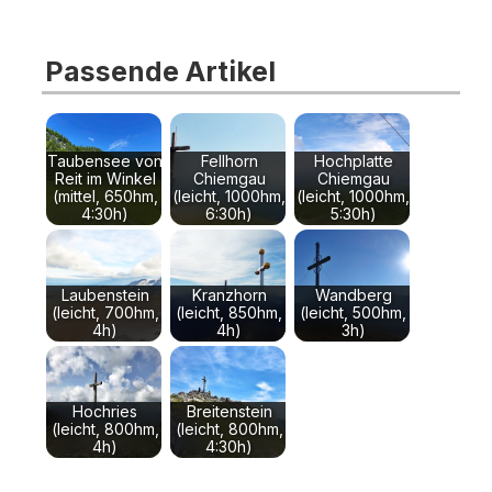
Passende Artikel
Taubensee von
Fellhorn
Hochplatte
Reit im Winkel
Chiemgau
Chiemgau
(mittel, 650hm,
(leicht, 1000hm,
(leicht, 1000hm,
4:30h)
6:30h)
5:30h)
Laubenstein
Kranzhorn
Wandberg
(leicht, 700hm,
(leicht, 850hm,
(leicht, 500hm,
4h)
4h)
3h)
Hochries
Breitenstein
(leicht, 800hm,
(leicht, 800hm,
4h)
4:30h)