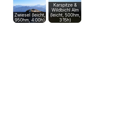
Karspitze &
Wildbichl Alm
Zwiesel (leicht,
(leicht, 500hm,
950hm, 4:00h)
3:15h)