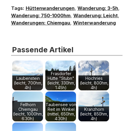
Tags:
Hüttenwanderungen
,
Wanderung: 3-5h
,
Wanderung: 750-1000hm
,
Wanderung: Leicht
,
Wanderungen: Chiemgau
,
Winterwanderung
Passende Artikel
Frasdorfer
Laubenstein
Hütte "Stubn"
Hochries
(leicht, 700hm,
(leicht, 330hm,
(leicht, 800hm,
4h)
1:45h)
4h)
Fellhorn
Taubensee von
Chiemgau
Reit im Winkel
Kranzhorn
(leicht, 1000hm,
(mittel, 650hm,
(leicht, 850hm,
6:30h)
4:30h)
4h)