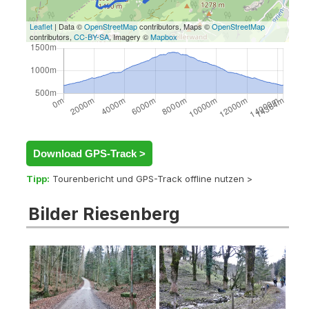
Leaflet
| Data ©
OpenStreetMap
contributors, Maps ©
OpenStreetMap
contributors,
CC-BY-SA
, Imagery ©
Mapbox
Download GPS-Track >
Tipp:
Tourenbericht und GPS-Track offline nutzen >
Bilder Riesenberg