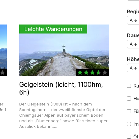
Regi
Leichte Wanderungen
Daue
Höhe
Geigelstein (leicht, 1100hm,
Ru
6h)
Hü
er
Der Geigelstein (1808) ist – nach dem
Und
Sonntagshorn – der zweithöchste Gipfel der
Für
Chiemgauer Alpen auf bayerischem Boden
und als „Blumenberg“ sowie für seinen super
Im
Ausblick bekannt,...
Öff