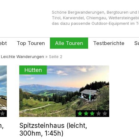
Schöne Bergwanderungen, Bergtouren und Kl
Tirol, Karwendel, Chiemgau, Wettersteingeb
das dazu passende Outdoor-Equipment im Tes
ebt
Top Touren
Alle Touren
Testberichte
S
»
Leichte Wanderungen
»
Seite 2
Hütten
m,
Spitzsteinhaus (leicht,
300hm, 1:45h)