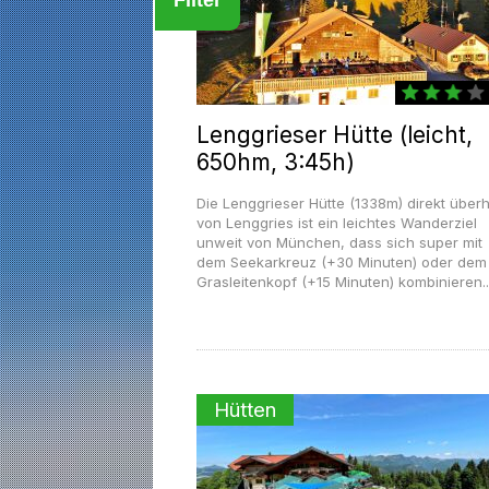
Lenggrieser Hütte (leicht,
650hm, 3:45h)
Die Lenggrieser Hütte (1338m) direkt über
von Lenggries ist ein leichtes Wanderziel
unweit von München, dass sich super mit
dem Seekarkreuz (+30 Minuten) oder dem
Grasleitenkopf (+15 Minuten) kombinieren..
Hütten