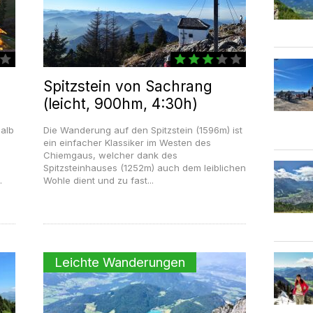
Spitzstein von Sachrang
(leicht, 900hm, 4:30h)
halb
Die Wanderung auf den Spitzstein (1596m) ist
ein einfacher Klassiker im Westen des
Chiemgaus, welcher dank des
Spitzsteinhauses (1252m) auch dem leiblichen
.
Wohle dient und zu fast...
Leichte Wanderungen