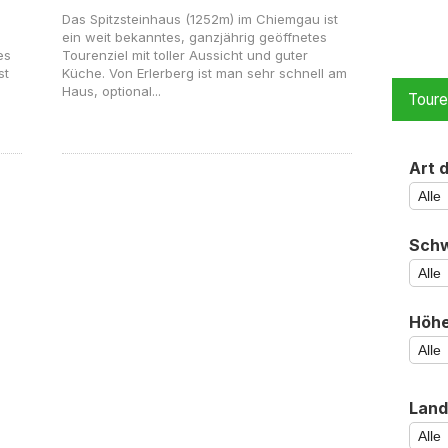
Das Spitzsteinhaus (1252m) im Chiemgau ist
ein weit bekanntes, ganzjährig geöffnetes
es
Tourenziel mit toller Aussicht und guter
st
Küche. Von Erlerberg ist man sehr schnell am
Haus, optional...
Tour
Art 
Schw
Höh
Land