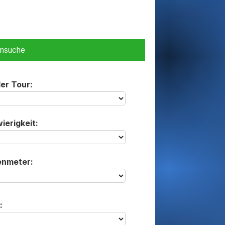
ensuche
der Tour:
ierigkeit:
enmeter:
: