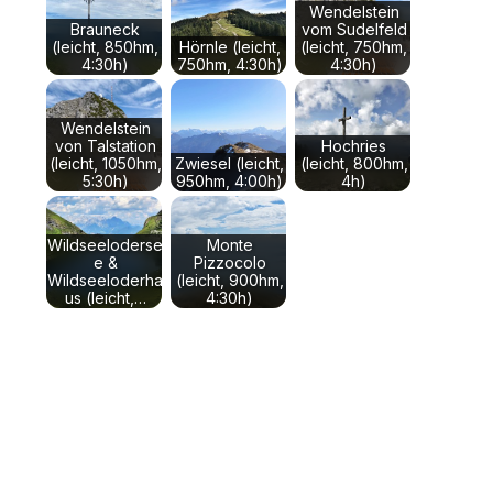
Wendelstein
Brauneck
vom Sudelfeld
(leicht, 850hm,
Hörnle (leicht,
(leicht, 750hm,
4:30h)
750hm, 4:30h)
4:30h)
Wendelstein
von Talstation
Hochries
(leicht, 1050hm,
Zwiesel (leicht,
(leicht, 800hm,
5:30h)
950hm, 4:00h)
4h)
Wildseeloderse
Monte
e &
Pizzocolo
Wildseeloderha
(leicht, 900hm,
us (leicht,…
4:30h)