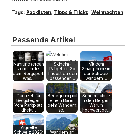
Tags:
Packlisten
,
Tipps & Tricks
,
Weihnachten
Passende Artikel
Nahrungsergän
Skihelm-
Mit dem
zungsmittel
Ratgeber: So
Smartphone in
beim Bergsport:
findest du den
der Schweiz
Was…
passenden…
wandern:…
Dachzelt für
Begegnung mit
Sonnenschutz
Bergsteiger:
einem Bären
in den Bergen:
Vom Parkplatz
beim Wandern:
Warum
direkt…
so…
hochwertige…
Vignette
Schweiz 2026:
Wandern am