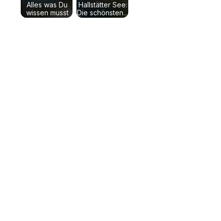
Alles was Du
Hallstätter See:
wissen musst
Die schönsten…