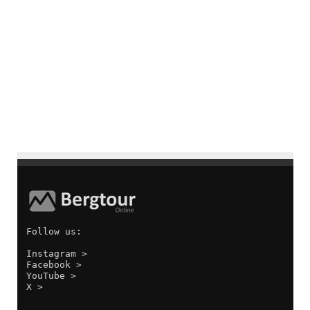
Follow us:
Instagram >
Facebook >
YouTube >
X >