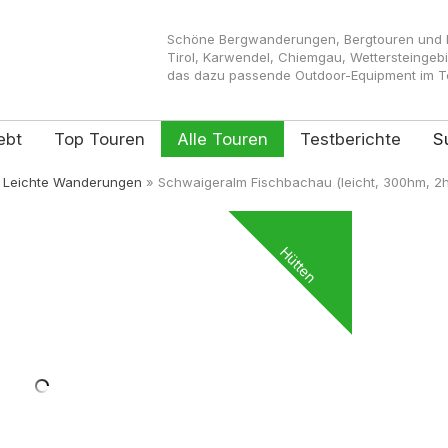
Schöne Bergwanderungen, Bergtouren und Kl
Tirol, Karwendel, Chiemgau, Wettersteingeb
das dazu passende Outdoor-Equipment im Tes
ebt
Top Touren
Alle Touren
Testberichte
S
»
Leichte Wanderungen
»
Schwaigeralm Fischbachau (leicht, 300hm, 2h
Hütten