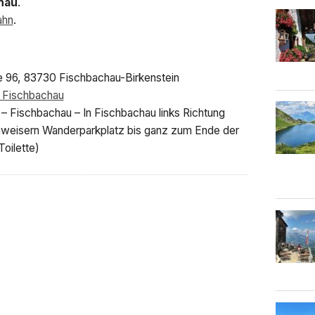
hau
.
ahn
.
ße 96, 83730 Fischbachau-Birkenstein
 Fischbachau
 – Fischbachau – In Fischbachau links Richtung
egweisern Wanderparkplatz bis ganz zum Ende der
Toilette)