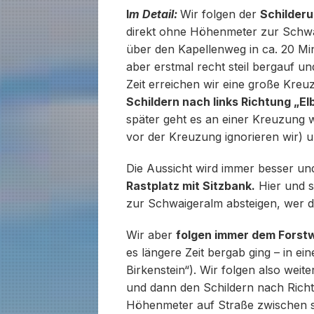
I
m Detail:
Wir folgen der
Schilderu
direkt ohne Höhenmeter zur Schwa
über den Kapellenweg in ca. 20 M
aber erstmal recht steil bergauf u
Zeit erreichen wir eine große Kreu
Schildern nach links Richtung „El
später geht es an einer Kreuzung w
vor der Kreuzung ignorieren wir) 
Die Aussicht wird immer besser un
Rastplatz mit Sitzbank.
Hier und s
zur Schwaigeralm absteigen, wer d
Wir aber
folgen immer dem Forstw
es längere Zeit bergab ging – in ein
Birkenstein“). Wir folgen also wei
und dann den Schildern nach Richt
Höhenmeter auf Straße zwischen s