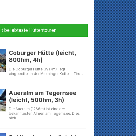
it beliebteste Hüttentouren