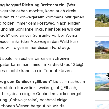
ng bergauf Richtung Breitenstein.
(Wer
igeralm gehen möchte, kann auch direkt
inuten zur Schwaigeralm kommen). Wir gehen
nd folgen immer dem Forstweg. Nach einiger
zung mit Schranke links,
hier folgen wir den
bach“
und an der Schranke vorbei. Wenig
ieder links (den Abzweig in den Wald kurz
und wir folgen immer diesem Forstweg.
d später erreichen wir einen
schönen
päter kann man immer links direkt (auf Steig)
ies möchte kann so die Tour abkürzen.
eg den Schildern „Elbach“
bis es – nachdem
er steilen Kurve links weiter geht („Elbach,
ter bergab an einigen Gebäuden vorbei bergab
ung „Schwaigeralm“, nochmal einige
chönen Wiesen bergauf bis wir die