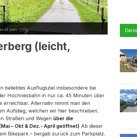
fasst von:
Fritz
Derze
berg (leicht,
in beliebtes Ausflugsziel insbesondere bei
n der Hochriesbahn in nur ca. 45 Minuten über
e erreichbar. Alternativ nimmt man den
n Aufstieg, welchen wir hier beschreiben.
iten Straßen und Wegen
über die
Mai – Okt & Dez.- April geöffnet)
Ab dieser
dem Bikepark – bergab zurück zum Parkplatz.