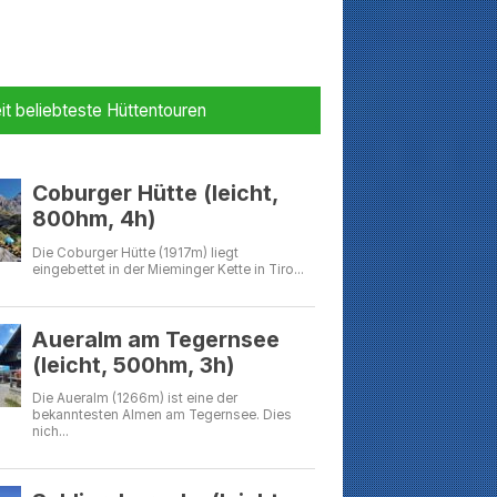
it beliebteste Hüttentouren