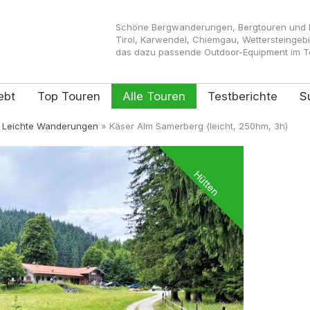
Schöne Bergwanderungen, Bergtouren und Kl
Tirol, Karwendel, Chiemgau, Wettersteingeb
das dazu passende Outdoor-Equipment im Tes
ebt
Top Touren
Alle Touren
Testberichte
S
»
Leichte Wanderungen
»
Käser Alm Samerberg (leicht, 250hm, 3h)
Hütten