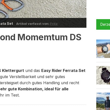
rata Set
Artikel verfasst von:
Fritz
Derze
amond Momemtum DS
Klettergurt
und das
Easy Rider Ferrata Set
gute Verstellbarkeit und sehr gutes
ttersteigset durch gutes Handling und recht
ehr gute Kombination, ideal für alle
Ihr im Test.