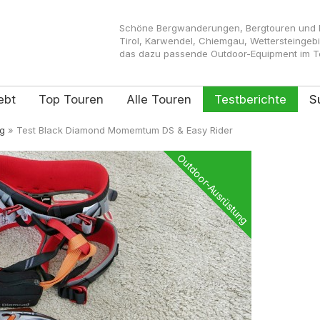
Schöne Bergwanderungen, Bergtouren und Kl
Tirol, Karwendel, Chiemgau, Wettersteingeb
das dazu passende Outdoor-Equipment im Tes
ebt
Top Touren
Alle Touren
Testberichte
S
g
»
Test Black Diamond Momemtum DS & Easy Rider
Outdoor-Ausrüstung