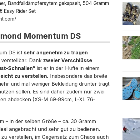
biner, Bandfalldämpfersytem gekapselt, 504 Gramm
 Easy Rider Set
nt.com/
Diamond Momentum DS
um DS ist
sehr angenehm zu tragen
 verstellbar. Dank
zweier Verschlüsse
st-Schnallen“
ist er in der Hüfte in einem
leicht zu verstellen.
Insbesondere das breite
ehr und mal weniger Bekleidung drunter trägt
tzen sollen. Es sind daher zudem nur zwei
rößen abdecken (XS-M 69-89cm, L-XL 76-
im – in der selben Größe – ca. 30 Gramm
deal angebracht und sehr gut zu bedienen.
zu verstellen, im Gegensatz zum Chaos auch