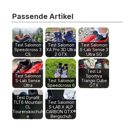
Passende Artikel
Test Salomon
Test Salomon
Test Salomon
Speedcross 3
XA Pro 3D Ultra
S-Lab Sense 3
CS
2 GTX
Ultra SG
Test La
Test Salomon
Sportiva
S-Lab Sense
Test Salomon
Trango Cube
Ultra
Speedcross 6
GTX
Test Dynafit
TLT6 Mountain
Test Salomon
CL
S-LAB X ALP
Tourenskischuh
CARBON GTX®
e
Bergschuh