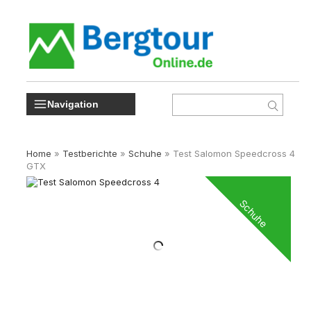
Navigation
Home
»
Testberichte
»
Schuhe
»
Test Salomon Speedcross 4
GTX
Schuhe