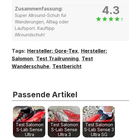
4.3
Zusammenfassung:
Super Allround-Schuh für
Wanderungen, Alltag oder
Laufsport. Kauftipp
Allroundschuh!
Tags:
Hersteller: Gore-Tex
,
Hersteller:
Salomon
,
Test Trailrunning
,
Test
Wanderschuhe
,
Testbericht
Passende Artikel
Test Salomon
Test Salomon
Test Salomon
S-Lab Sense
S-Lab Sense
S-Lab Sense 3
Ultra
Ultra 3
Ultra SG