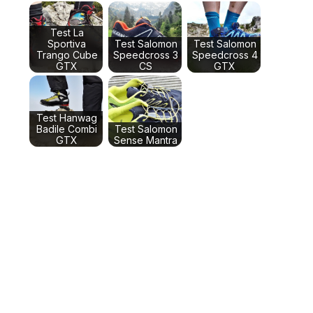
Test La
Sportiva
Test Salomon
Test Salomon
Trango Cube
Speedcross 3
Speedcross 4
GTX
CS
GTX
Test Hanwag
Badile Combi
Test Salomon
GTX
Sense Mantra