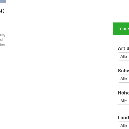
50
Tour
ung
och
das
Art 
Schw
Höh
Land