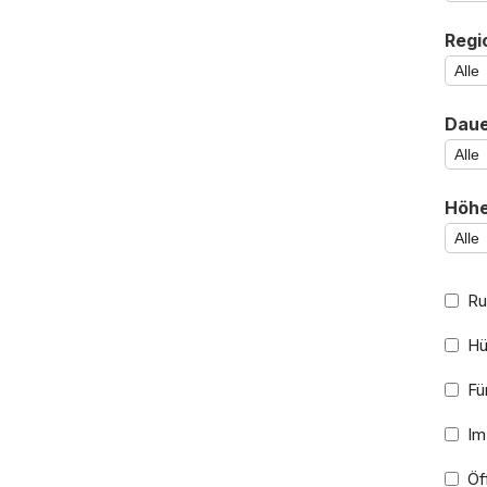
Regi
Daue
Höhe
Ru
Hü
Für
Im
Öff