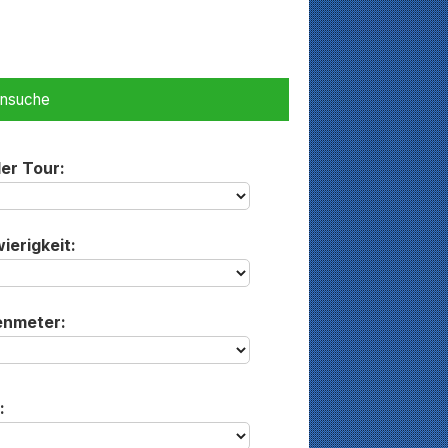
ensuche
der Tour:
ierigkeit:
enmeter:
: