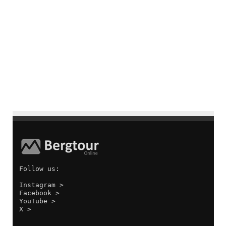
Follow us:
Instagram >
Facebook >
YouTube >
X >