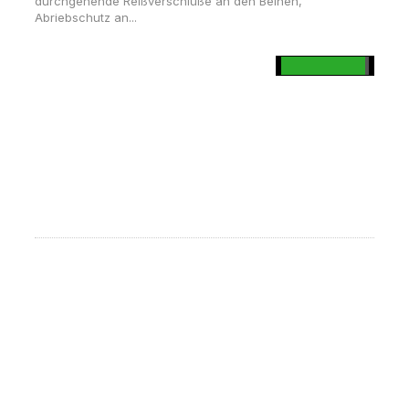
durchgehende Reißverschlüße an den Beinen,
Abriebschutz an...