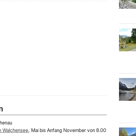
n
chenau
m Walchensee
, Mai bis Anfang November von 8.00