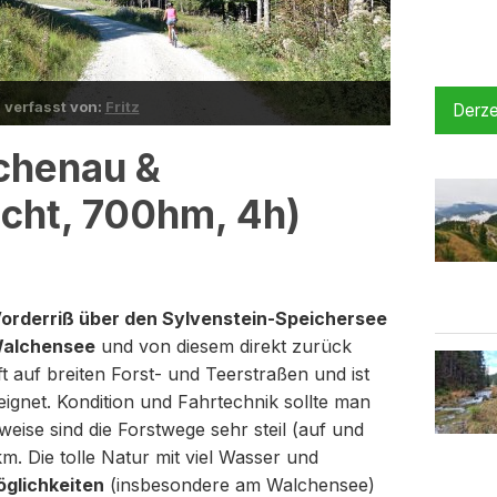
l verfasst von:
Fritz
Derze
achenau &
icht, 700hm, 4h)
orderriß über den Sylvenstein-Speichersee
Walchensee
und von diesem direkt zurück
t auf breiten Forst- und Teerstraßen und ist
ignet. Kondition und Fahrtechnik sollte man
eise sind die Forstwege sehr steil (auf und
m. Die tolle Natur mit viel Wasser und
öglichkeiten
(insbesondere am Walchensee)