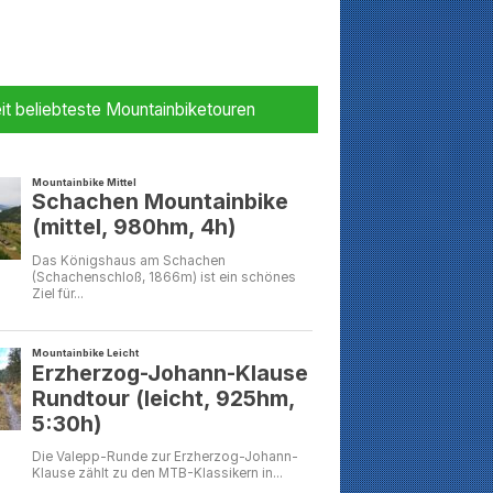
it beliebteste Mountainbiketouren