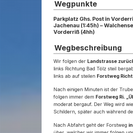
Wegpunkte
Parkplatz Ghs. Post in Vorderr
Jachenau (1:45h) – Walchensee
Vorderriß (4hh)
Wegbeschreibung
Wir folgen der
Landstrasse zurück
links Richtung Bad Tölz steil berg
links ab auf steilen
Forstweg Rich
Nach einigen Minuten ist der Trube
folgen immer dem
Forstweg Ri. „
moderat bergauf. Der Weg wird wie
Schildern, später auch während de
Nach Abfahrt geht der Forstweg
i
über, welcher wir immer folgen und