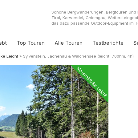
Schöne Bergwanderungen, Bergtouren und Kl
Tirol, Karwendel, Chiemgau, Wettersteingeb
das dazu passende Outdoor-Equipment im Tes
ebt
Top Touren
Alle Touren
Testberichte
S
ke Leicht
»
Sylvenstein, Jachenau & Walchensee (leicht, 700hm, 4h)
Mountainbike Leicht