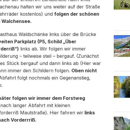
achenau halten wir uns weiter auf der Straße
Fahrräder kostenlos) und
folgen der schönen
m Walchensee.
asthaus Waldschänke links über die Brücke
eiten Parkplatz (P5, Schild „Über
derriß“)
links ab. Wir folgen wir immer
derung – teilweise steil – bergauf. (Zunächst
es Stück bergauf und dann links ab (Hier war
dann immer den Schildern folgen.
Oben nicht
 Abfahrt folgt nochmals ein Gegenanstieg,
b.
äter folgen wir immer dem Forstweg
nach langer Abfahrt mit kleinen
orderriß Mautstraße). Hier fahren wir
links
nach Vorderrriß.