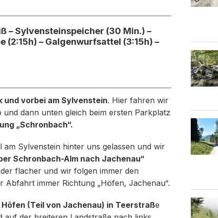
iß – Sylvensteinspeicher (30 Min.) –
 (2:15h) – Galgenwurfsattel (3:15h) –
 und vorbei am Sylvenstein
. Hier fahren wir
ab und dann unten gleich beim ersten Parkplatz
tung „Schronbach“.
l am Sylvenstein hinter uns gelassen und wir
Über Schronbach-Alm nach Jachenau“
der flacher und wir folgen immer den
r Abfahrt immer Richtung „Höfen, Jachenau“.
n Höfen (Teil von Jachenau) in Teerstraß
e
 auf der breiteren Landstraße nach links