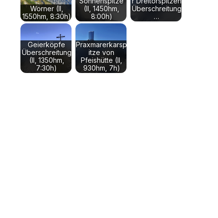
Sonnenspitze
r Dreitorspitzen
Wörner (II,
(II, 1450hm,
Überschreitung
1550hm, 8:30h)
8:00h)
…
Geierköpfe
Praxmarerkarsp
Überschreitung
itze von
(II, 1350hm,
Pfeishütte (II,
7:30h)
930hm, 7h)