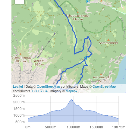
Leaflet
| Data ©
OpenStreetMap
contributors, Maps ©
OpenStreetMap
contributors,
CC-BY-SA
, Imagery ©
Mapbox