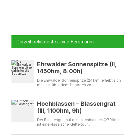
Derzeit beliebteste alpine Bergtouren