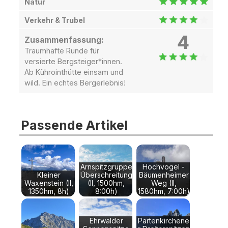
Natur
Verkehr & Trubel
4
Zusammenfassung:
Traumhafte Runde für
versierte Bergsteiger*innen.
Ab Kührointhütte einsam und
wild. Ein echtes Bergerlebnis!
Passende Artikel
Arnspitzgruppe
Hochvogel -
Kleiner
Überschreitung
Bäumenheimer
Waxenstein (II,
(II, 1500hm,
Weg (II,
1350hm, 8h)
8:00h)
1580hm, 7:00h)
Ehrwalder
Partenkirchene