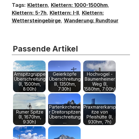
Tags:
Klettern
,
Klettern: 1000-1500hm
,
Klettern: 5-7h
,
Klettern: I-II
,
Klettern:
Wettersteingebirge
,
Wanderung: Rundtour
Passende Artikel
Arnspitzgruppe
Geierköpfe
Hochvogel -
Überschreitung
Überschreitung
Bäumenheimer
(II, 1500hm,
(II, 1350hm,
Weg (II,
8:00h)
7:30h)
1580hm, 7:00h)
Partenkirchene
Praxmarerkarsp
Rumer Spitze
r Dreitorspitzen
itze von
(II, 1670hm,
Überschreitung
Pfeishütte (II,
9:30h)
…
930hm, 7h)