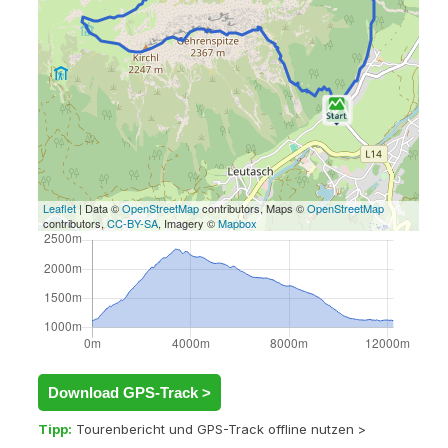
Leaflet
| Data ©
OpenStreetMap
contributors, Maps ©
OpenStreetMap
contributors,
CC-BY-SA
, Imagery ©
Mapbox
Download GPS-Track >
Tipp:
Tourenbericht und GPS-Track offline nutzen >