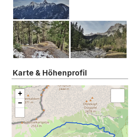
Karte & Höhenprofil
+
−