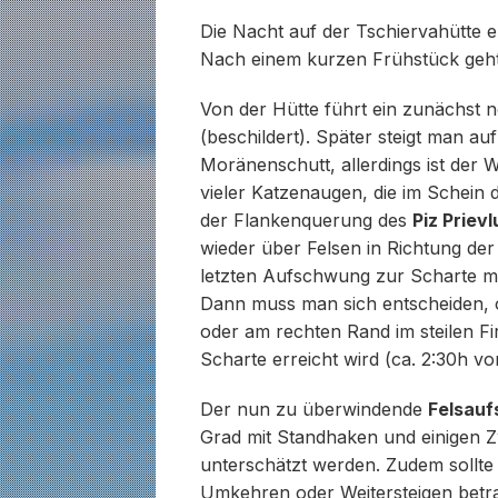
Die Nacht auf der Tschiervahütte e
Nach einem kurzen Frühstück geht
Von der Hütte führt ein zunächst 
(beschildert). Später steigt man a
Moränenschutt, allerdings ist der 
vieler Katzenaugen, die im Schein
der Flankenquerung des
Piz Prievl
wieder über Felsen in Richtung der
letzten Aufschwung zur Scharte 
Dann muss man sich entscheiden, 
oder am rechten Rand im steilen Fir
Scharte erreicht wird (ca. 2:30h vo
Der nun zu überwindende
Felsau
Grad mit Standhaken und einigen Z
unterschätzt werden. Zudem sollte d
Umkehren oder Weitersteigen betra