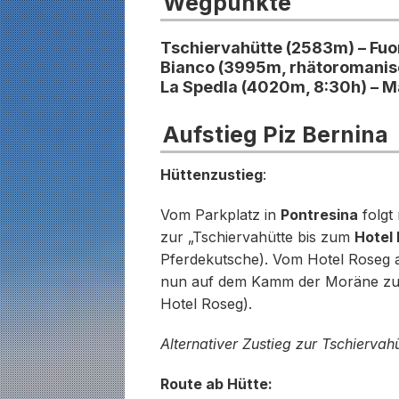
Wegpunkte
Tschiervahütte (2583m) – Fuor
Bianco (3995m, rhätoromanisch
La Spedla (4020m, 8:30h) – 
Aufstieg Piz Bernina
Hüttenzustieg
:
Vom Parkplatz in
Pontresina
folgt
zur „Tschiervahütte bis zum
Hotel
Pferdekutsche). Vom Hotel Roseg a
nun auf dem Kamm der Moräne z
Hotel Roseg).
Alternativer Zustieg zur Tschiervah
Route ab Hütte: