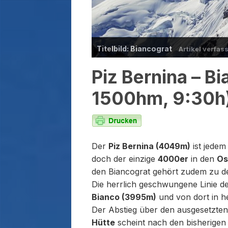
Titelbild: Biancograt
Artikel verfas
Piz Bernina – Bia
1500hm, 9:30h
Der
Piz Bernina (4049m)
ist jedem 
doch der einzige
4000er
in den
Os
den Biancograt gehört zudem zu d
Die herrlich geschwungene Linie de
Bianco (3995m)
und von dort in he
Der Abstieg über den ausgesetzte
Hütte
scheint nach den bisherigen