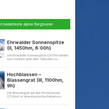
it beliebteste alpine Bergtouren