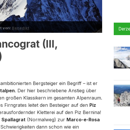
st von:
Benedikt
Derze
ncograt (III,
)
ambitionierten Bergsteiger ein Begriff – ist er
talpen
. Der hier beschriebene Anstieg über
en großen Klassikern im gesamten Alpenraum.
s Firngrates leitet den Besteiger auf den
Piz
rausfordernder Kletterei auf den Piz Bernina!
n
Spallagrat
(Normalweg) zur
Marco-e-Rosa
 Schwierigkeiten dann schon wie ein