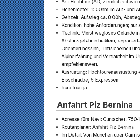
Art: Hochtour (
AD, ziemlich schwier
Höhenmeter: 1500hm im Auf- und A
Gehzeit: Aufstieg ca. 8:00h, Abstie
Kondition: hohe Anforderungen; nur
Technik: Meist wegloses Gelände in F
Absturzgefahr in heiklem, exponierte
Orientierungssinn, Trittsicherheit u
Alpinerfahrung und Vertrautheit im U
empfehlenswert.
Ausrüstung:
Hochtourenausrüstung
+
Eisschraube, 5 Expressen
Rundtour: ja
Anfahrt Piz Bernina
Adresse fürs Navi: Cuntschet, 7504
Routenplaner:
Anfahrt Piz Bernina
Im Detail: Von München über Garmisc