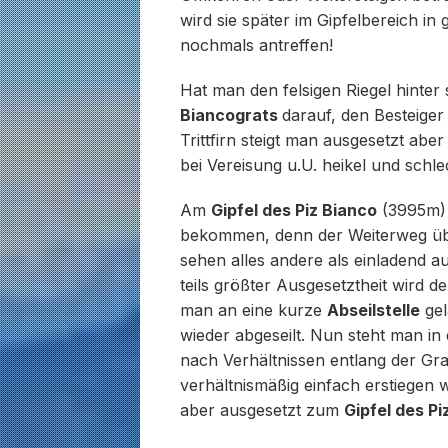
wird sie später im Gipfelbereich i
nochmals antreffen!
Hat man den felsigen Riegel hinter 
Biancograts
darauf, den Besteige
Trittfirn steigt man ausgesetzt abe
bei Vereisung u.U. heikel und schl
Am
Gipfel des Piz Bianco
(3995m)
bekommen, denn der Weiterweg üb
sehen alles andere als einladend a
teils größter Ausgesetztheit wird d
man an eine kurze
Abseilstelle
gel
wieder abgeseilt. Nun steht man in
nach Verhältnissen entlang der Gra
verhältnismäßig einfach erstiegen
aber ausgesetzt zum
Gipfel des P