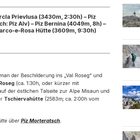
cla Prievlusa (3430m, 2:30h) – Piz
: Piz Alv) – Piz Bernina (4049m, 8h) –
Marco-e-Rosa Hütte (3609m, 9:30h)
 man der Beschilderung ins „Val Roseg“ und
 Roseg
(ca. 1:30h, oder kürzer mit
uf der östlichen Talseite zur Alpe Misaun und
ur
Tschiervahütte
(2583m; ca. 2:00h vom
ütte über
Piz Morteratsch
.