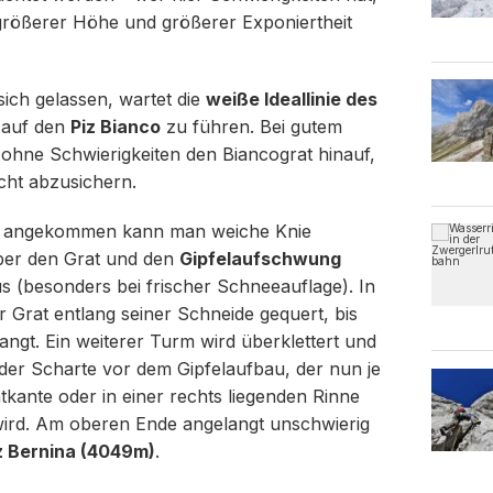
n größerer Höhe und größerer Exponiertheit
sich gelassen, wartet die
weiße Ideallinie des
r auf den
Piz Bianco
zu führen. Bei gutem
r ohne Schwierigkeiten den Biancograt hinauf,
echt abzusichern.
 angekommen kann man weiche Knie
er den Grat und den
Gipfelaufschwung
us (besonders bei frischer Schneeauflage). In
er Grat entlang seiner Schneide gequert, bis
angt. Ein weiterer Turm wird überklettert und
 der Scharte vor dem Gipfelaufbau, der nun je
tkante oder in einer rechts liegenden Rinne
 wird. Am oberen Ende angelangt unschwierig
iz Bernina (4049m)
.