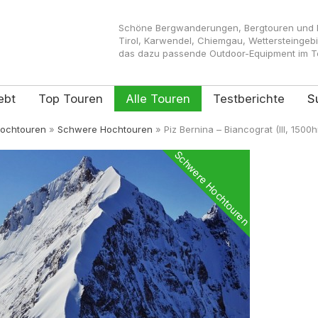
Schöne Bergwanderungen, Bergtouren und Kl
Tirol, Karwendel, Chiemgau, Wettersteingeb
das dazu passende Outdoor-Equipment im Tes
ebt
Top Touren
Alle Touren
Testberichte
S
ochtouren
»
Schwere Hochtouren
»
Piz Bernina – Biancograt (III, 1500
Schwere Hochtouren